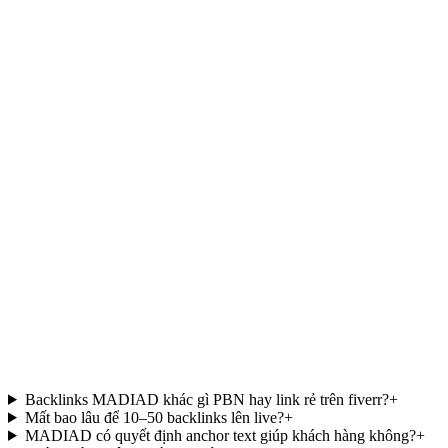
$6,500
DR70-95 top-tier
Full anchor diversity
5+ anchor variants
Báo cáo real-time
Giám sát 24 tháng
Anchor strategy + competitor analysis
Priority support
info@madiad.com
Backlinks MADIAD khác gì PBN hay link rẻ trên fiverr?
+
Mất bao lâu để 10–50 backlinks lên live?
+
MADIAD có quyết định anchor text giúp khách hàng không?
+