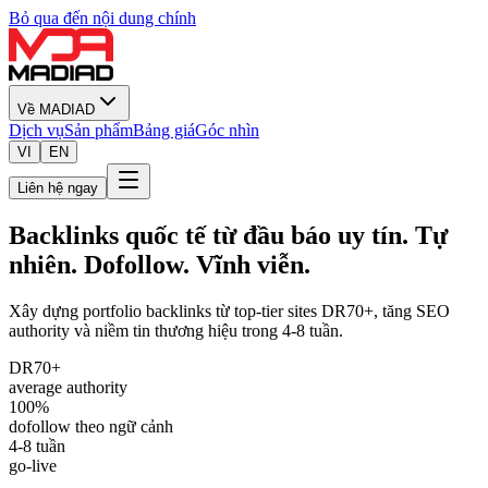
Bỏ qua đến nội dung chính
Về MADIAD
Dịch vụ
Sản phẩm
Bảng giá
Góc nhìn
VI
EN
Liên hệ ngay
Backlinks quốc tế từ đầu báo uy tín. Tự
nhiên. Dofollow. Vĩnh viễn.
Xây dựng portfolio backlinks từ top-tier sites DR70+, tăng SEO
authority và niềm tin thương hiệu trong 4-8 tuần.
DR70+
average authority
100%
dofollow theo ngữ cảnh
4-8 tuần
go-live