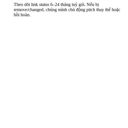
Theo dõi link status 6–24 tháng tuỳ gói. Nếu bị
remove/changed, chúng mình chủ động pitch thay thế hoặc
bồi hoàn.
$1,200
DR50-70 đầu báo
Dofollow theo ngữ cảnh
1 anchor text variant
Báo cáo cuối kỳ
Giám sát 6 tháng