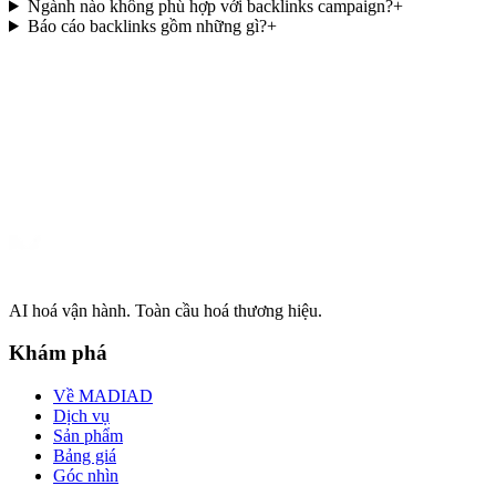
Ngành nào không phù hợp với backlinks campaign?
+
Báo cáo backlinks gồm những gì?
+
Email: info@madiad.com
AI hoá vận hành. Toàn cầu hoá thương hiệu.
Khám phá
Về MADIAD
Dịch vụ
Sản phẩm
Bảng giá
Góc nhìn