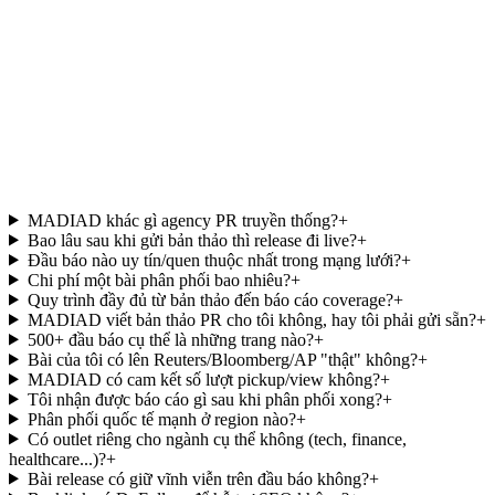
Press Release
·
Yahoo Finance
Vietnamese AI Studio MADIAD Expands Global Press Distribution
Network to 500+ Outlets
CẦN THƠ, VIỆT NAM: MADIAD hôm nay công bố mở rộng hạ
tầng phân phối báo chí toàn cầu, hiện tiếp cận 500+ đầu báo tại
165+ quốc gia trong vòng 2–4 giờ mỗi thông cáo.
Distributed via MADIAD Global Press Network
MADIAD khác gì agency PR truyền thống?
+
Bao lâu sau khi gửi bản thảo thì release đi live?
+
Đầu báo nào uy tín/quen thuộc nhất trong mạng lưới?
+
Chi phí một bài phân phối bao nhiêu?
+
Quy trình đầy đủ từ bản thảo đến báo cáo coverage?
+
MADIAD viết bản thảo PR cho tôi không, hay tôi phải gửi sẵn?
+
500+ đầu báo cụ thể là những trang nào?
+
Bài của tôi có lên Reuters/Bloomberg/AP "thật" không?
+
MADIAD có cam kết số lượt pickup/view không?
+
Tôi nhận được báo cáo gì sau khi phân phối xong?
+
Phân phối quốc tế mạnh ở region nào?
+
Có outlet riêng cho ngành cụ thể không (tech, finance,
healthcare...)?
+
Bài release có giữ vĩnh viễn trên đầu báo không?
+