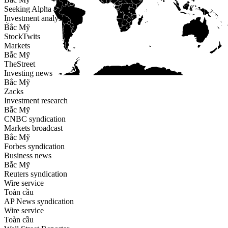
Seeking Alpha
Investment analysis
Bắc Mỹ
StockTwits
Markets
Bắc Mỹ
TheStreet
Investing news
Bắc Mỹ
Zacks
Investment research
Bắc Mỹ
CNBC syndication
Markets broadcast
Bắc Mỹ
Forbes syndication
Business news
Bắc Mỹ
Reuters syndication
Wire service
Toàn cầu
AP News syndication
Wire service
Toàn cầu