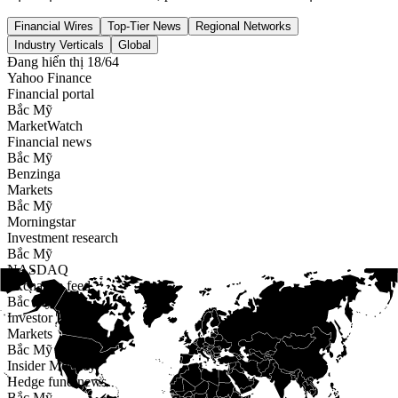
Financial Wires
Top-Tier News
Regional Networks
Industry Verticals
Global
Đang hiển thị 18/64
Yahoo Finance
Financial portal
Bắc Mỹ
MarketWatch
Financial news
Bắc Mỹ
Benzinga
Markets
Bắc Mỹ
Morningstar
Investment research
Bắc Mỹ
NASDAQ
Exchange feed
Bắc Mỹ
Investor Place
Markets
Bắc Mỹ
Insider Monkey
Hedge fund news
Bắc Mỹ