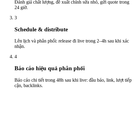
Đánh giá chất lượng, đề xuất chỉnh sửa nhỏ, gửi quote trong
24 giờ.
3
Schedule & distribute
Lên lịch và phân phối: release đi live trong 2–4h sau khi xác
nhận.
4
Báo cáo hiệu quả phân phối
Báo cáo chi tiết trong 48h sau khi live: đầu báo, link, lượt tiếp
cận, backlinks.
finance.yahoo.com/news/your-release