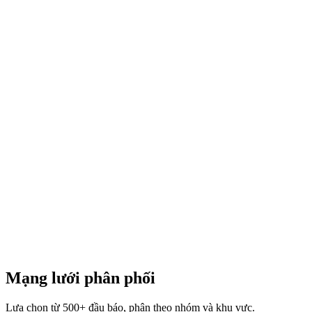
Global
Liên hệ
1,500+ đầu báo toàn cầu (đa khu vực)
Dedicated account team
Multi-language translation
Synchronized cross-market timing
Executive briefing + monthly review
Custom KPI dashboard
Liên hệ tư vấn
Mạng lưới phân phối
Lựa chọn từ 500+ đầu báo, phân theo nhóm và khu vực.