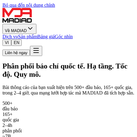
Bỏ qua đến nội dung chính
Về MADIAD
Dịch vụ
Sản phẩm
Bảng giá
Góc nhìn
VI
EN
Liên hệ ngay
Phân phối báo chí quốc tế. Hạ tầng. Tốc
độ. Quy mô.
Bài thông cáo của bạn xuất hiện trên 500+ đầu báo, 165+ quốc gia,
trong 2–4 giờ, qua mạng lưới hợp tác mà MADIAD đã tích hợp sẵn.
500+
đầu báo
165+
quốc gia
2–4h
phân phối
~7B