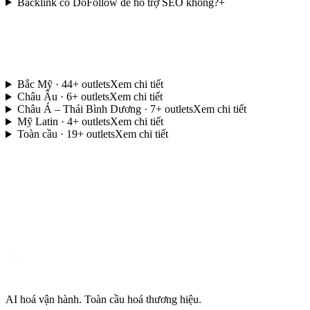
Backlink có DoFollow để hỗ trợ SEO không?
+
Bắc Mỹ
·
44
+ outlets
Xem chi tiết
Châu Âu
·
6
+ outlets
Xem chi tiết
Châu Á – Thái Bình Dương
·
7
+ outlets
Xem chi tiết
Mỹ Latin
·
4
+ outlets
Xem chi tiết
Toàn cầu
·
19
+ outlets
Xem chi tiết
Email: info@madiad.com
AI hoá vận hành. Toàn cầu hoá thương hiệu.