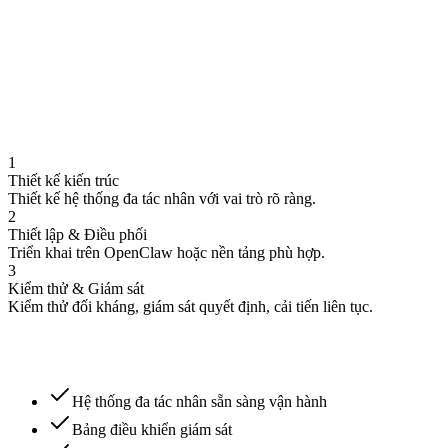
02
Một AI duy nhất không đủ chuyên sâu
03
Cần verify + QA tự động
1
Thiết kế kiến trúc
Thiết kế hệ thống đa tác nhân với vai trò rõ ràng.
2
Thiết lập & Điều phối
Triển khai trên OpenClaw hoặc nền tảng phù hợp.
3
Kiểm thử & Giám sát
Kiểm thử đối kháng, giám sát quyết định, cải tiến liên tục.
Hệ thống đa tác nhân sẵn sàng vận hành
Bảng điều khiển giám sát